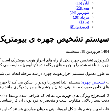
آبان (16)
مهر (20)
شهریور (24)
مرداد (28)
تیر (1)
فروردین (8)
سیستم تشخیص چهره ی بیومتریک چ
1404 فروردین 19, سه‌شنبه
تکنولوژی تشخیص چهره یکی از راه های احراز هویت بیومتریک است که
چهره شناخته شده را با چهره های پایگاه داده (دیتابیس) مقایسه می کند
به طور معمول سیستم احراز هویت چهره در سه مرحله انجام می شود
1-
تشخیص چهره
: سیستم ابتدا تصویر یا ویدیو را اسکن می کند تا چهره
های خاص صورت مانند بینی، دهان و چشم ها و موارد دیگری مانند ز
دقت بسیار بالایی متفاوت است و منحصر به فرد بودن آن کار شناسایی
فاصله بین چشم ها، شکل ابروها، بینی و دهان مواردی هستند که این ن