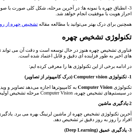
3- انطباق چهره با نمونه ها: در آخرین مرحله، شکل کلی صورت با صو
احراز هویت با موفقیت انجام خواهد شد.
همچنین برای درک بهتر می‌توانید با مطالعه مقاله
تشخیص چهره از روی
تکنولوژی تشخیص چهره
فناوری تشخیص چهره هنوز در حال توسعه است و دقت آن می تواند تحت 
های اخیر به طور فزاینده ای دقیق و قابل اعتماد شده است.
در ادامه برخی از این تکنولوژی ها را معرفی کرده ایم:
1- تکنولوژی Computer vision (درک کامپیوتر از تصاویر)
تکنولوژی
Computer Vision
به کامپیوترها اجازه می‌دهد تصاویر و وی
در سیستم‌های تشخیص چهره، Computer Vision مرحله تشخیص اولیه و استخراج ویژگی‌ها را انجام می‌دهد تا چهره افراد قابل شناسایی باشد.
2-یادگیری ماشین
آخرین تکنولوژی تشخیص چهره از ماشین لرنینگ بهره می برد. یادگیری
افراد را روز به روز دقیق تر تشخیص دهد.
3- یادگیری عمیق (Deep Learning)