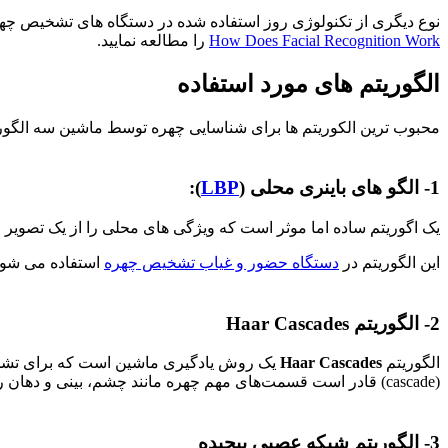
نوع دیگری از تکنولوژی روز استفاده شده در دستگاه های تشخیص چهره
How Does Facial Recognition Work
را مطالعه نمایید.
الگوریتم های مورد استفاده
محبوب ترین الکوریتم ها برای شناسایی چهره توسط ماشین سه الگوری
1- الگو های باینری محلی (
LBP
):
یک اگوریتم ساده اما موثر است که ویژگی های محلی را از یک تصویر استخراج می کند. ویژگی های LBP در برابر تغییرات نور و حالات چهره ب
این الگوریتم در
دستگاه حضور و غیاب تشخیص چهره
استفاده می شود زیرا به
2- الگوریتم Haar Cascades
الگوریتم
Haar Cascades
یک روش یادگیری ماشین است که برای تشخیص س
(cascade) قادر است قسمت‌های مهم چهره مانند چشم، بینی و دهان را تشخیص دهد. به دلیل سرعت بالا، معمولاً در سیستم‌های تشخیص چهره در زمان واقعی (Real-Time) کاربرد دارد.
3- الگوریتم شبکه عصبی پیچیده