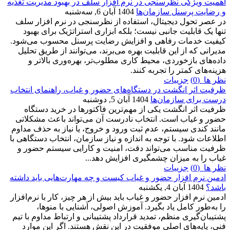
اهمیت ویژگی نظرسنجی در نرم افزار سلف در بهبود مدیریت تغذیه
و رضایت پرسنل سازمان‌ها
1404 آبان 6, سه‌شنبه
در عصر تحول دیجیتال، استفاده از نظرسنجی در نرم افزار سلف
تنها یک قابلیت جانبی نیست؛ بلکه ابزاری استراتژیک برای بهبود
کیفیت خدمات رفاهی و افزایش رضایت پرسنل محسوب می‌شود.
مدیرانی که از این قابلیت بهره می‌برند، می‌توانند از طریق تحلیل
داده‌های بازخوردی، محیط کاری مطلوب‌تر، بهره‌وری بالاتر و
هزینه‌های کمتر را تجربه کنند.
نظر ها (0)
جزییات
ظرفیت اثر انگشت در دستگاه‌های حضور و غیاب، راهنمای انتخاب
درست برای سازمان‌ها
1404 آبان 5, دوشنبه
ظرفیت اثر انگشت یکی از مهم‌ترین فاکتورها در خرید دستگاه
حضور و غیاب است. انتخاب نادرست آن می‌تواند باعث مشکلاتی
مانند کندی سیستم، عدم ثبت ورود و خروج، یا نیاز به حذف مداوم
اطلاعات شود. با توجه به اندازه و نیاز سازمان، انتخاب دستگاهی با
ظرفیت مناسب می‌تواند دقت، امنیت و کارایی سیستم حضور و
غیاب را به میزان چشمگیری افزایش دهد...
نظر ها (0)
جزییات
ادمین نرم افزار حضور و غیاب کیست و چه مهارت‌هایی باید داشته
باشد؟
1404 آبان 4, یکشنبه
ادمین نرم افزار حضور و غیاب باید بیش از هر چیز، کار با نرم‌افزار
را به‌طور کامل یاد بگیرد. آموزش اصولی، آشنایی با منوها،
پشتیبان‌گیری منظم، تمدید قرارداد پشتیبانی و ارتباط مداوم با تیم
فنی، پایه‌های اصلی موفقیت در این نقش هستند. اگر این موارد