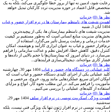
رعایت شود، ادمین نه تنها از بروز خطا جلوگیری می‌کند، بلکه به یک
متخصص قابل اعتماد در حوزه مدیریت تردد کارکنان تبدیل خواهد
شد.
نظر ها (0)
جزییات
اهمیت شیفت های نامنظم بیمارستان ها در نرم افزار حضور و غیاب
1404 آبان 3, شنبه
مدیریت شیفت های نامنظم بیمارستان ها، یکی از پیچیده‌ترین
بخش‌های مدیریت منابع انسانی است که به‌طور مستقیم بر کیفیت
خدمات درمانی و رضایت پرسنل تأثیر می‌گذارد. استفاده از
نرم‌افزار حضور و غیاب به عنوان ابزاری کارآمد و هوشمند، امکان
کنترل دقیق، کاهش خطا، افزایش نظم و عدالت سازمانی را فراهم
می‌سازد. در دنیای امروز که بیمارستان‌ها با حجم بالایی از داده‌ها و
فشار کاری مواجه‌اند، دیجیتالی‌سازی فرآیندهای...
نظر ها (0)
جزییات
کلید عملیاتی در دستگاه های حضور و غیاب
1404 مهر 30, چهارشنبه
کلید عملیاتی یکی از اجزای کلیدی دستگاه حضور و غیاب است که
امکان اجرای سریع عملکردهایی مانند ورود، خروج، مرخصی و
مأموریت را فراهم می‌کند. در این مطلب نحوه کار، انواع و مزایای
استفاده از کلیدهای عملیاتی را بررسی می‌کنیم...
نظر ها (0)
جزییات
اهمیت ویژگی اسکریپت نویسی در نرم افزار سلف
1404 مهر 29,
سه‌شنبه
اسکریپت نویسی در نرم افزار ژتون تنها یک ویژگی فنی نیست، بلکه