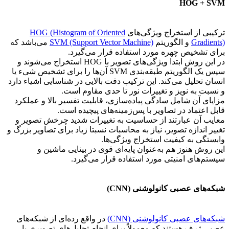
HOG + SVM
ترکیبی از استخراج ویژگی‌های
HOG (Histogram of Oriented
Gradients)
و الگوریتم
SVM (Support Vector Machine)
می‌باشد که
برای تشخیص چهره مورد استفاده قرار می‌گیرد.
در این روش ابتدا ویژگی‌های تصویر با HOG استخراج می‌شوند و
سپس یک الگوریتم طبقه‌بندی SVM آن‌ها را برای تشخیص شیء یا
انسان تحلیل می‌کند. این ترکیب دقت بالایی در شناسایی اشیاء دارد
و نسبت به نویز و تغییرات نور تا حدی مقاوم است.
مزایای آن شامل سادگی پیاده‌سازی، قابلیت تفسیر بالا و عملکرد
قابل اعتماد در تصاویر با پس‌زمینه‌های پیچیده است.
معایب آن عبارتند از حساسیت به تغییرات شدید چرخش تصویر و
تغییر اندازه تصویر، نیاز به محاسبات نسبتا زیاد برای تصاویر بزرگ و
وابستگی به کیفیت استخراج ویژگی‌ها.
این روش هنوز هم به‌عنوان پایه‌ای قوی در بینایی ماشین و
سیستم‌های امنیتی مورد استفاده قرار می‌گیرد.
شبکه‌های عصبی کانولوشنی (CNN)
شبکه‌های عصبی کانولوشنی (CNN)
در واقع رده‌ای از شبکه‌های
عصبی ژرف هستند که معمولاً برای انجام تحلیل‌های تصویری یا