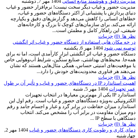
مدیریت دقیق و هوشمند منابع انسانی
1404 مهر 7, دوشنبه
مدیریت حضور و غیاب دیگر سخت نیست! نرم‌افزار حضور و غیاب
دنیای پردازش با پشتیبانی از اکثر دستگاه‌های حضور و غیاب،
خطاهای انسانی را کاهش می‌دهد و گزارش‌های دقیق و یکپارچه
ارائه می‌کند. برای سازمان‌های کوچک تا بزرگ و کارخانه‌های
شیفتی، این راهکار کامل و مطمئن است...
نظر ها (0)
جزییات
در چه مکان هایی استفاده از دستگاه حضور و غیاب اثر انگشتی
توصیه نمی شود
1404 مهر 6, یکشنبه
دستگاه حضور و غیاب اثر انگشتی ابزار کارآمدی است، اما نه برای
همه‌جا. محیط‌های بهداشتی، صنایع سنگین، شرایط آب‌وهوایی خاص
یا موقعیت‌های امنیتی حساس، همگی مثال‌هایی هستند که نشان
می‌دهند هر فناوری محدودیت‌های خودش را دارد...
نظر ها (0)
جزییات
اهمیت استاندارد IP در دستگاه‌های حضور و غیاب و تأثیر آن بر طول
عمر تجهیزات
1404 مهر 5, شنبه
استاندارد IP یکی از مهم‌ترین معیارها در انتخاب تجهیزات
الکترونیکی به‌ویژه دستگاه‌های حضور و غیاب است. رقم اول این
استاندارد میزان حفاظت در برابر گرد و غبار و اجسام جامد و رقم
دوم میزان مقاومت در برابر آب را مشخص می‌کند. انتخاب
دستگاهی با سطح IP ...
نظر ها (0)
جزییات
دمای کاری و رطوبت کاری دستگاه‌های حضور و غیاب
1404 مهر 2,
چهارشنبه