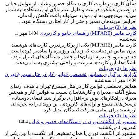
دمای کاری و رطوبت کاری دستگاه حضور و غیاب از عوامل حیاتی
در تضمین عملکرد درست و طول عمر بالای این دستگاه‌ها به شمار
می‌آید. بی‌توجهی به این موارد می‌تواند باعث کاهش راندمان،
افزایش هزینه‌های تعمیر و حتی از کار افتادن دستگاه شود...
نظر ها (0)
جزییات
کارت مایفر (MIFARE) راهنمای جامع و کاربردی
1404 مهر 1,
سه‌شنبه
کارت مایفر (MIFARE) یکی از پرکاربردترین کارت‌های هوشمند
بدون تماس در دنیاست که زندگی روزمره را ساده‌تر کرده است.
چه در مترو، چه در سازمان‌ها و چه در دستگاه های کنترل تردد ،
باشگاه‌ها، این کارت‌ها سرعت و راحتی بیشتری به ما می‌دهند.
نظر ها (0)
جزییات
گزارش برگزاری همایش تخصصی قوانین کار در هتل سیمرغ تهران
1404 مهر 1, سه‌شنبه
همایش تخصصی قوانین کار در هتل سیمرغ تهران با هدف ارتقای
سطح آگاهی مدیران و کارشناسان نسبت به قوانین کار و همچنین
معرفی راهکارهای نوین نرم‌افزاری برگزار شد. فضای دوستانه،
پرسش‌های متنوع و ارائه‌های کاربردی، این رویداد را به تجربه‌ای
ارزشمند برای تمامی شرکت‌کنندگان تبدیل کرد.
نظر ها (0)
جزییات
سنسور اثر انگشت نوری در دستگاه‌های حضور و غیاب
1404
شهریور 30, یکشنبه
سنسور اثر انگشت نوری یا همان تشخیص اثر انگشت با نور، یکی از