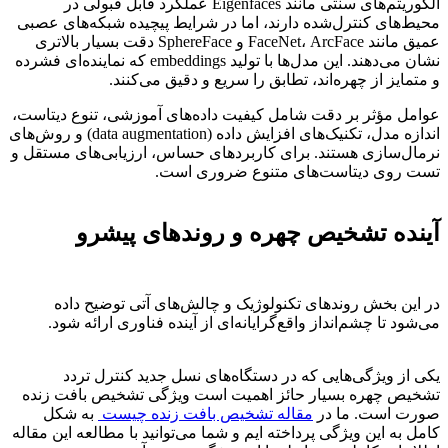
الگوریتم‌های سنتی مانند Eigenfaces عملکرد قابل قبولی در
محیط‌های کنترل‌شده دارند، اما در شرایط پیچیده شبکه‌های عصبی
عمیق مانند FaceNet، ArcFace و SphereFace دقت بسیار بالاتری
نشان می‌دهند. این مدل‌ها با تولید embeddings که نماینده‌ای فشرده
و متمایز از چهره‌اند، تطابق را سریع و دقیق می‌کنند.
عوامل مؤثر بر دقت شامل کیفیت داده‌های آموزشی، تنوع دیتاست،
اندازه مدل، تکنیک‌های افزایش داده (data augmentation) و روش‌های
نرمال‌سازی هستند. برای کاربردهای حساس، ارزیابی‌های مستقل و
تست روی دیتاست‌های متنوع ضروری است.
آینده تشخیص چهره و روندهای پیشرو
در این بخش روندهای تکنولوژیک و چالش‌های آتی توضیح داده
می‌شود تا چشم‌انداز واقع‌گرایانه‌ای از آینده فناوری ارائه شود.
یکی از ویژگی‌هایی که در دستگاه‌های نسل جدید کنترل تردد
تشخیص چهره بسیار حائز اهمیت است ویژگی تشخیص بافت زنده
صورت است. ما در
مقاله تشخیص بافت زنده چیست
به شکل
کامل به این ویژگی پرداخته ایم و شما می‌توانید با مطالعه این مقاله