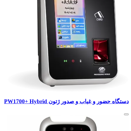
دستگاه حضور و غیاب و صدور ژتون PW1700+ Hybrid