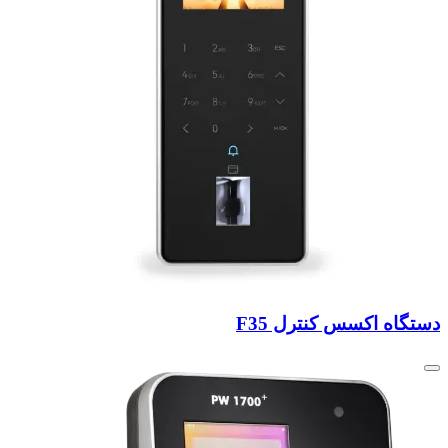
دستگاه اکسس کنترل F35