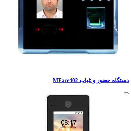
دستگاه حضور و غیاب MFace402