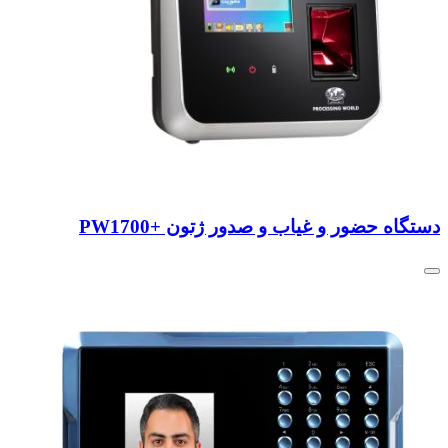
دستگاه حضور و غیاب و صدور ژتون +PW1700