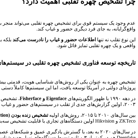
چرا تشخیص چهره تقلبی اهمیت دارد؟
عدم وجود یک سیستم قوی برای تشخیص چهره تقلبی می‌تواند منجر به
واقع‌گرایانه، به جای فرد دیگری حضور و غیاب کند.
این نوع تقلب نه تنها
اطلاعات حضور و غیاب را نادرست می‌کند
بلکه ب
واقعی و یک چهره تقلبی تمایز قائل شود.
تاریخچه توسعه فناوری تشخیص چهره تقلبی در سیستم‌های
پروژه‌ای دولتی در آمریکا توسعه یافت، اما این سیستم‌ها کاملاً دست
در دهه ۱۹۹۰ با ظهور الگوریتم‌های
Eigenface و Fisherface
، تشخیص چ
۲۰۰۳، اولین گزارش‌های جدی از تقلب در سیستم‌های حضور و غیاب تشخیص چهره منتشر شد و همین موضوع جرقه تحقیقات گسترده در زمینه Anti-Spoofing یا
بین سال‌های ۲۰۱۰ تا ۲۰۱۵، روش‌های اولیه
تشخیص زنده بودن (Liveness Detection)
ZKTeco و Hikvision اولین دستگاه‌های تجاری با قابلیت تشخیص سه‌بعدی و مادون قرمز را روانه بازار کردند.
Deepfake هم در کمتر از ۰.۳ ثانیه توسط دستگاه‌های نسل جدید شناسایی می‌شوند.