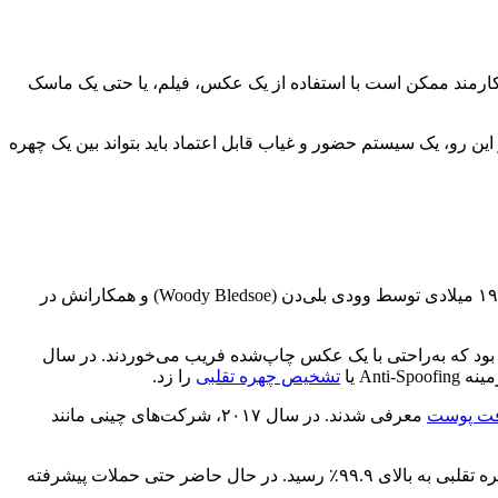
ارمند ممکن است با استفاده از یک عکس، فیلم، یا حتی یک ماسک
این رو، یک سیستم حضور و غیاب قابل اعتماد باید بتواند بین یک چهره
تشخیص چهره به عنوان یکی از روش‌های شناسایی هویت، قدمتی بیش از ۵۰ ساله دارد. اولین سیستم‌های خودکار تشخیص چهره در دهه ۱۹۶۰ میلادی توسط وودی بلی‌دن (Woody Bledsoe) و همکارانش در
ود که به‌راحتی با یک عکس چاپ‌شده فریب می‌خوردند. در سال
تشخیص چهره تقلبی
را زد.
افت پوست
معرفی شدند. در سال ۲۰۱۷، شرکت‌های چینی مانند
در سال‌های ۲۰۲۰ به بعد، با گسترش یادگیری عمیق و شبکه‌های عصبی کانولوشنی (CNN) و سپس مدل‌های Transformer، دقت تشخیص چهره تقلبی به بالای ۹۹.۹٪ رسید. در حال حاضر حتی حملات پیشرفته