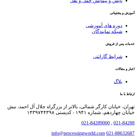
پایش و پیمایش حمل و نقل
آموزش و پشتیبانی
دوره های آموزشی
شبکه نمایندگان
خدمات پس از فروش
شرایط گارانتی
اخبار و مقالات
بلاگ
ارتباط با ما
تهران، خیابان کارگر شمالی، بالاتر از بزرگراه جلال آل احمد، نبش
خیابان چهاردهم، شماره ۱۹۴۱ - کدپستی ۱۴۳۹۷۴۴۳۹۸
021-84289000
,
021-84288
info@processingworld.com
021-88632687