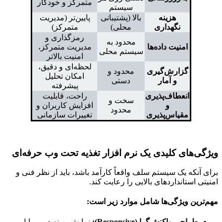
متمرکز و خودکار
سیستم
هزینه
بالا (پشتیبانی
پایین‌تر (مدیریت
نگهداری
محلی)
متمرکز)
رمزگذاری و
محدود به
امنیت داده‌ها
مدیریت متمرکز،
سیستم محلی
امنیت بالاتر
لحظه‌ای و دقیق،
گزارش‌گیری
محدود و
امکان تحلیل
و آمار
دستی
پیشرفته
انعطاف‌پذیری
راحت، قابلیت
سخت و
و
افزایش کاربران و
محدود
مقیاس‌پذیری
تغییرات سازمانی
ویژگی‌های کلیدی یک نرم افزار تغذیه تحت وب حرفه‌ای
برای آنکه یک سیستم سلف واقعاً کارآمد باشد، باید از نظر فنی و
امنیتی استانداردهای بالایی را رعایت کند.
مهم‌ترین ویژگی‌ها شامل موارد زیر است:
طراحی واکنش‌گرا (Responsive):
نمایش بهینه در موبایل،