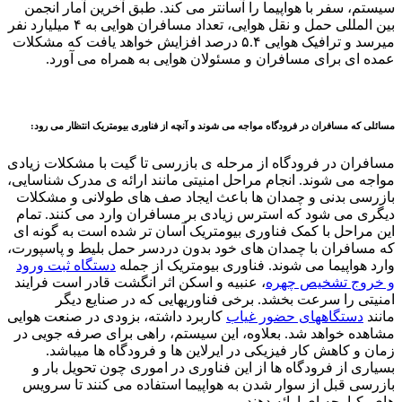
سیستم، سفر با هواپیما را آسانتر می کند. طبق آخرین آمار انجمن
بین المللی حمل و نقل هوایی، تعداد مسافران هوایی به ۴ میلیارد نفر
می­رسد و ترافیک هوایی ۵.۴ درصد افزایش خواهد یافت که مشکلات
عمده ای برای مسافران و مسئولان هوایی به همراه می آورد.
مسائلی که مسافران در فرودگاه مواجه می شوند و آنچه از فناوری بیومتریک انتظار می رود:
مسافران در فرودگاه از مرحله ی بازرسی تا گیت با مشکلات زیادی
مواجه می شوند. انجام مراحل امنیتی مانند ارائه ی مدرک شناسایی،
بازرسی بدنی و چمدان ها باعث ایجاد صف های طولانی و مشکلات
دیگری می شود که استرس زیادی بر مسافران وارد می کنند. تمام
این مراحل با کمک فناوری بیومتریک آسان تر شده است به گونه ای
که مسافران با چمدان های خود بدون دردسر حمل بلیط و پاسپورت،
وارد هواپیما می شوند. فناوری بیومتریک از جمله
دستگاه ثبت ورود
و خروج تشخیص چهره
، عنبیه و اسکن اثر انگشت قادر است فرایند
امنیتی را سرعت ­بخشد. برخی فناوریهایی که در صنایع دیگر
مانند
دستگاههای حضور غیاب
کاربرد داشته، بزودی در صنعت هوایی
مشاهده خواهد شد. بعلاوه، این سیستم، راهی برای صرفه جویی در
زمان و کاهش کار فیزیکی در ایرلاین ها و فرودگاه ها می­باشد.
بسیاری از فرودگاه ها از این فناوری در اموری چون تحویل بار و
بازرسی قبل از سوار شدن به هواپیما استفاده می کنند تا سرویس
های یکپارچه ای ارائه دهند.