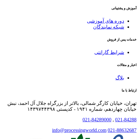
آموزش و پشتیبانی
دوره های آموزشی
شبکه نمایندگان
خدمات پس از فروش
شرایط گارانتی
اخبار و مقالات
بلاگ
ارتباط با ما
تهران، خیابان کارگر شمالی، بالاتر از بزرگراه جلال آل احمد، نبش
خیابان چهاردهم، شماره ۱۹۴۱ - کدپستی ۱۴۳۹۷۴۴۳۹۸
021-84289000
,
021-84288
info@processingworld.com
021-88632687