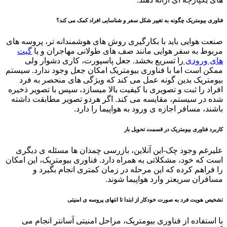
فناوری بیومتریک چگونه به تغییر شکل سفر و شناسایی افراد کمک می کند؟
صنعت هوایی باید با بکارگیری روش های هوشمندانه تر، پروسه های
مربوط به سفر هوایی مانند صف های طولانی مهاجران و یا
گیت
های ورودی
را تسریع بخشد. جعل پاسپورت، کاری دشوار ولی
ممکن است اما با فناوری بیومتریک امکان جعل وجود ندارد. سیستم
بیومتریک بدین گونه عمل می کند که ویژگی های منحصر به فرد
افراد را ثبت و تصویری با کیفیت بالا میسازد، سپس با تصویر ذخیره
شده در سیستم، مقایسه می کند. اگر هردو تصویر مطابقت داشته
باشند، مسافر اجازه ی ورود به هواپیما را دارد.
کاربرد فناوری بیومتریک در قسمت تحویل بار
علیرغم وجود چک-این آنلاین، بازرسی چمدان ها مسئله ی دیگری
است که خود، مشکلاتی به همراه دارد. فناوری بیومتریک، این امکان
را فراهم کرده که این مرحله در زمان کمتری انجام بگیرد و
مسافران سریعتر وارد هواپیما شوند.
تشخیص هویت فرد به صورت خودکار از ابتدا تا انتهای پروسه ی امنیتی
با استفاده از فناوری بیومتریک، مراحل امنیتی آسانتر انجام می