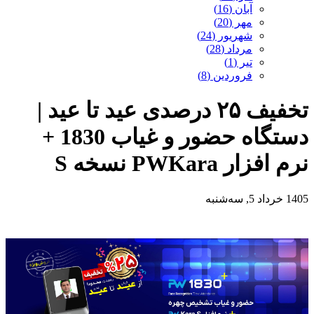
آبان (16)
مهر (20)
شهریور (24)
مرداد (28)
تیر (1)
فروردین (8)
تخفیف ۲۵ درصدی عید تا عید |
دستگاه حضور و غیاب 1830 +
نرم افزار PWKara نسخه S
1405 خرداد 5, سه‌شنبه