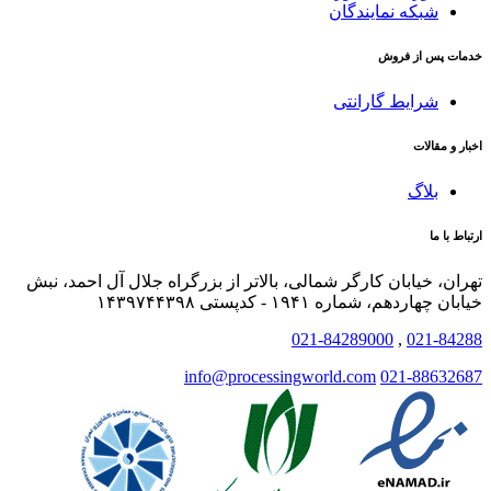
شبکه نمایندگان
خدمات پس از فروش
شرایط گارانتی
اخبار و مقالات
بلاگ
ارتباط با ما
تهران، خیابان کارگر شمالی، بالاتر از بزرگراه جلال آل احمد، نبش
خیابان چهاردهم، شماره ۱۹۴۱ - کدپستی ۱۴۳۹۷۴۴۳۹۸
021-84289000
,
021-84288
info@processingworld.com
021-88632687