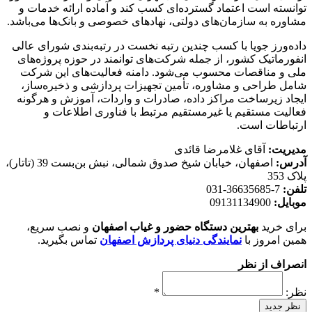
توانسته است اعتماد گسترده‌ای کسب کند و آماده ارائه خدمات و
مشاوره به سازمان‌های دولتی، نهادهای خصوصی و بانک‌ها می‌باشد.
داده‌ورز جویا با کسب چندین رتبه نخست در رتبه‌بندی شورای عالی
انفورماتیک کشور، از جمله شرکت‌های توانمند در حوزه پروژه‌های
ملی و مناقصات محسوب می‌شود. دامنه فعالیت‌های این شرکت
شامل طراحی و مشاوره، تأمین تجهیزات پردازشی و ذخیره‌ساز،
ایجاد زیرساخت مراکز داده، صادرات و واردات، آموزش و هرگونه
فعالیت مستقیم یا غیرمستقیم مرتبط با فناوری اطلاعات و
ارتباطات است.
مدیریت:
آقای غلامرضا قائدی
آدرس:
اصفهان، خیابان شیخ صدوق شمالی، نبش بن‌بست 39 (تاتار)،
پلاک 353
تلفن:
7-36635685-031
موبایل:
09131134900
برای خرید
بهترین دستگاه حضور و غیاب اصفهان
و نصب سریع،
همین امروز با
نمایندگی دنیای پردازش اصفهان
تماس بگیرید.
انصراف از نظر
نظر:
*
نظر جدید