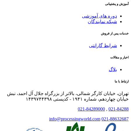
آموزش و پشتیبانی
دوره های آموزشی
شبکه نمایندگان
خدمات پس از فروش
شرایط گارانتی
اخبار و مقالات
بلاگ
ارتباط با ما
تهران، خیابان کارگر شمالی، بالاتر از بزرگراه جلال آل احمد، نبش
خیابان چهاردهم، شماره ۱۹۴۱ - کدپستی ۱۴۳۹۷۴۴۳۹۸
021-84289000
,
021-84288
info@processingworld.com
021-88632687