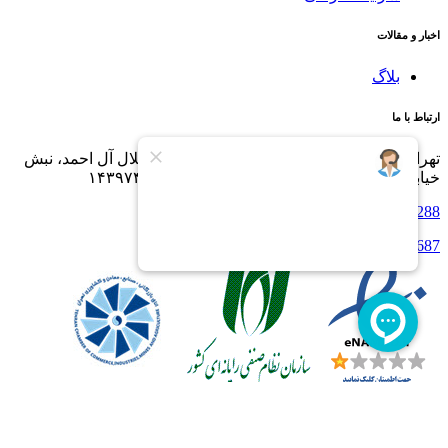
اخبار و مقالات
بلاگ
ارتباط با ما
تهران، خیابان کارگر شمالی، بالاتر از بزرگراه جلال آل احمد، نبش
خیابان چهاردهم، شماره ۱۹۴۱ - کدپستی ۱۴۳۹۷۴۴۳۹۸
021-84289000
,
021-84288
info@processingworld.com
021-88632687