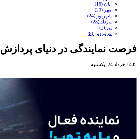
آبان (16)
مهر (20)
شهریور (24)
مرداد (28)
تیر (1)
فروردین (8)
فرصت نمایندگی در دنیای پردازش
1405 خرداد 24, یکشنبه