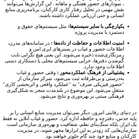
، نمودارهای حضور هفتگی و ماهانه . این گزارش‌ها می‌توانند
نقش مهمی در تحلیل رفتار کاری کارکنان، برنامه‌ریزی منابع
انسانی و حتی ارزیابی عملکرد داشته باشند.
یکپارچگی با سایر سیستم‌ها:
مثل سیستم‌های حقوق و
دستمزد یا مدیریت پروژه.
امنیت اطلاعات و حفاظت از داده‌ها :
در سامانه‌های مدرن،
اطلاعات حضور و غیاب در بسترهای ابری امن و
رمزنگاری‌شده ذخیره می‌شوند. این یعنی هیچ نگرانی بابت
گم‌شدن دفترها، خرابی سیستم‌های محلی یا دستکاری دستی
اطلاعات وجود ندارد.
پشتیبانی از فرهنگ عملکردمحور :
وقتی حضور و غیاب
به‌درستی و بی‌طرفانه ثبت می‌شود، تمرکز سازمان از
"حضور فیزیکی صرف" به "عملکرد واقعی و اثربخشی کاری"
منتقل می‌شود. این موضوع در بلندمدت منجر به شکل‌گیری
فرهنگی مبتنی بر بهره‌وری و نتایج می‌شود.
در دنیای رقابتی امروز، دیگر نمی‌توان مدیریت منابع انسانی را بر
پایه حدس، دفترچه و حافظه اداره کرد. حضور و غیاب آنلاین نه فقط
یک ابزار، بلکه سنگ‌بنای نظم، شفافیت و بهره‌وری سازمانی است.
سازمان‌هایی که زودتر به این ابزارها مجهز شوند، در مدیریت
کارکنان و منابع خود چند گام جلوتر خواهند بود.