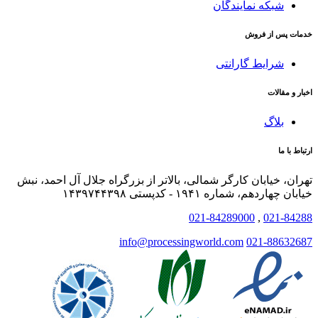
شبکه نمایندگان
خدمات پس از فروش
شرایط گارانتی
اخبار و مقالات
بلاگ
ارتباط با ما
تهران، خیابان کارگر شمالی، بالاتر از بزرگراه جلال آل احمد، نبش
خیابان چهاردهم، شماره ۱۹۴۱ - کدپستی ۱۴۳۹۷۴۴۳۹۸
021-84289000
,
021-84288
info@processingworld.com
021-88632687