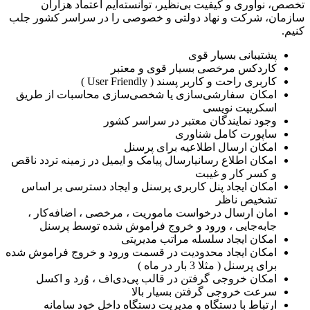
تخصص، نوآوری و کیفیت بی‌نظیر، توانسته‌ایم اعتماد هزاران
سازمان، شرکت و نهاد دولتی و خصوصی را در سراسر کشور جلب
کنیم.
پشتیبانی بسیار قوی
کاردکس مرخصی بسیار قوی و معتبر
کاربری راحت و کاربر پسند ( User Friendly )
امکان سفارشی‌سازی یا شخصی‌سازی محاسبات از طریق
اسکریپت نویسی
وجود نمایندگان معتبر در سراسر کشور
ساپورت کامل شناوری
امکان ارسال اطلاعیه برای پرسنل
امکان اطلاع رسانیارسال پیامک و ایمیل در زمینه تردد ناقص
و کسر کار و غیبت
امکان ایجاد پنل کاربری پرسنل و ایجاد دسترسی بر اساس
تشخیص ناظر
امان ارسال درخواست ماموریت ، مرخصی ، اضافه‌کار ،
جابه‌جایی ، ورود و خروج فراموش شده توسط پرسنل
امکان ایجاد سلسله مراتب مدیریتی
امکان ایجاد محدودیت در قسمت ورود و خروج فراموش شده
برای پرسنل ( مثلا 3 بار در ماه )
امکان خروجی گرفتن در قالب پی‌دی‌اف ، وُرد و اکسل
سرعت خروجی گرفتن بسیار بالا
ارتباط با دستگاه و مدیریت دستگاه داخل خود سامانه