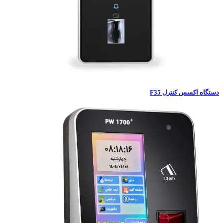
 اکسس کنترل F35