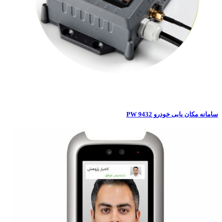
مکان یابی خودرو PW 9432