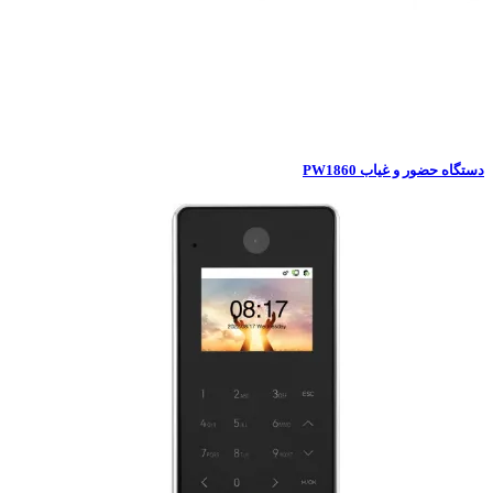
حضور و غیاب PW1860