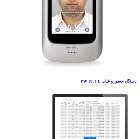
حضور و غیاب PW 1851 L