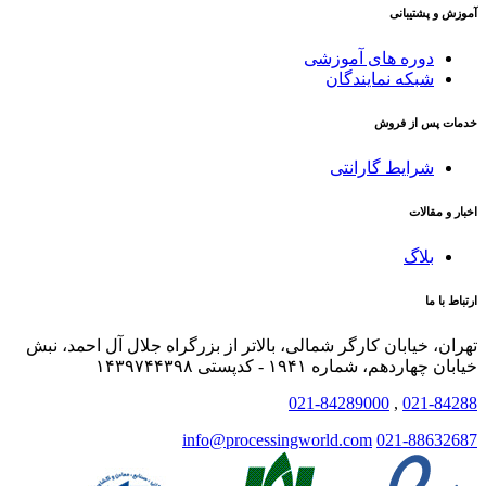
آموزش و پشتیبانی
دوره های آموزشی
شبکه نمایندگان
خدمات پس از فروش
شرایط گارانتی
اخبار و مقالات
بلاگ
ارتباط با ما
تهران، خیابان کارگر شمالی، بالاتر از بزرگراه جلال آل احمد، نبش
خیابان چهاردهم، شماره ۱۹۴۱ - کدپستی ۱۴۳۹۷۴۴۳۹۸
021-84289000
,
021-84288
info@processingworld.com
021-88632687